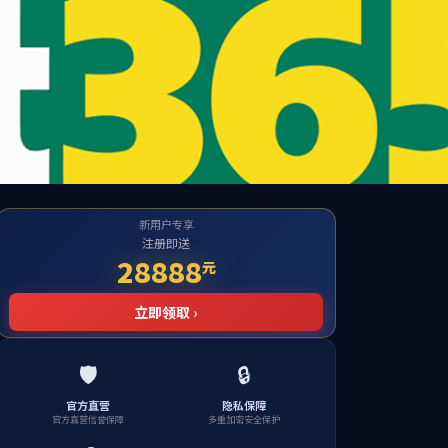
English
集团首页
联系我们
工作
本科教育
研究生教育
科学研究
员工工作