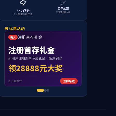
通知》要求和条件，经教师申报，学院评审后决定推荐周航参
3日
按符合条件最低价原则评议，确定中标供应商为：四川树影科
]
2025年06月06日
迎符合资格条件的供应商对本项目进行报价。有关事项说明如
知