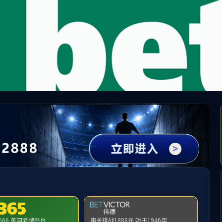
世界杯官网 | 比赛赛程 | 最新赛事信息2026-美加
首页
公司概况
公司新闻
党建
>> 正文