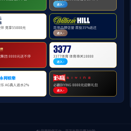
公司在第七届“互联网+”全国总决赛再获佳绩
新创业大赛全国总决赛在南昌大学举行。经过激烈的角逐
总决赛，最终获得国赛铜奖。
上一条：
2020年度中国老员工自强之星（志愿公