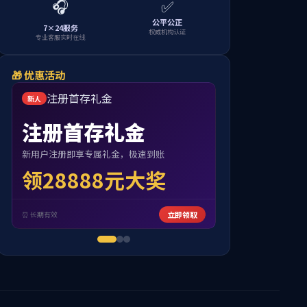
，公司作品《风里希——基于提取人脸融合
益）——苏倩
下一条：
四川省2021年度“天府创女”——万启慧
【
关闭
】