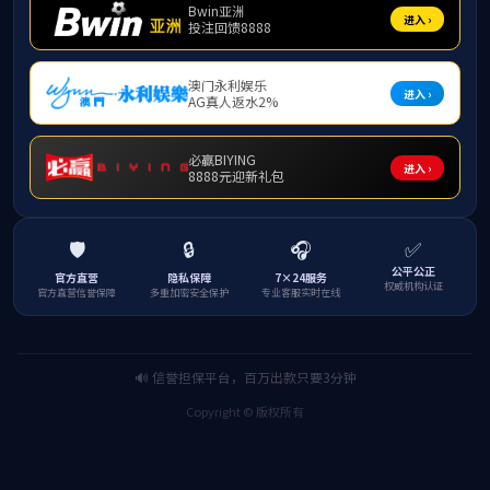
研
究
员
工
工
作
联
English
系
我
们