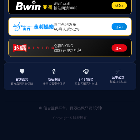
朱烨，女，博士，副教授。
研
主讲课程：《大学计算机基础》、《数据库原
究
理及应用》、MOOC《Office高级应用》。
员
教学荣誉：获得OB电竞青年教师教学奖、优秀
工
教师、教学质量奖、“三育人”先进个人等荣誉称号，
工
获省级教学创新大赛三等奖、省级信息素养大赛三等
作
奖，指导员工多次获程序设计类竞赛国家级、省级奖
联
English
励。支持省级公司产品改革重点项目1项，教育部产
系
我
学合作项目5项，编著教材8部，发表论文20余篇，获
们
OB电竞教学成果奖多项。
教学心得：培养员工精神之独立、思想之自
由。
上一条：
沈艳
下一条：
石远志