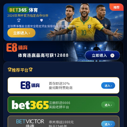
美加墨世界杯官网 | 比赛赛程 | 最新赛事信息2026-
首
美加墨世界杯
页
公
司
概
况
您所在的位置：
首页
>>
本科教育
>>
教师风采
>> 正文
公
教师风采
司
朱烨
新
闻
党
建